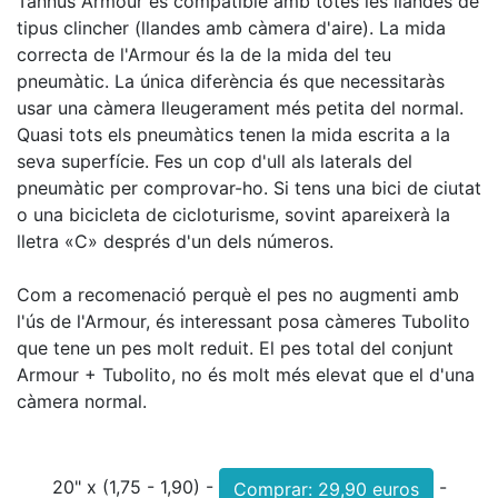
Tannus Armour és compatible amb totes les llandes de
tipus clincher (llandes amb càmera d'aire). La mida
correcta de l'Armour és la de la mida del teu
pneumàtic. La única diferència és que necessitaràs
usar una càmera lleugerament més petita del normal.
Quasi tots els pneumàtics tenen la mida escrita a la
seva superfície. Fes un cop d'ull als laterals del
pneumàtic per comprovar-ho. Si tens una bici de ciutat
o una bicicleta de cicloturisme, sovint apareixerà la
lletra «C» després d'un dels números.
Com a recomenació perquè el pes no augmenti amb
l'ús de l'Armour, és interessant posa càmeres Tubolito
que tene un pes molt reduit. El pes total del conjunt
Armour + Tubolito, no és molt més elevat que el d'una
càmera normal.
20" x (1,75 - 1,90) -
-