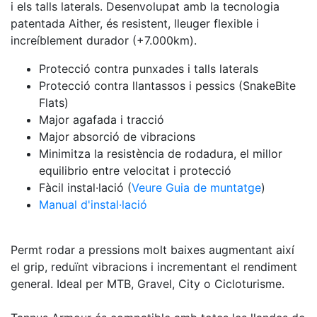
i els talls laterals. Desenvolupat amb la tecnologia
patentada Aither, és resistent, lleuger flexible i
increíblement durador (+7.000km).
Protecció contra punxades i talls laterals
Protecció contra llantassos i pessics (SnakeBite
Flats)
Major agafada i tracció
Major absorció de vibracions
Minimitza la resistència de rodadura, el millor
equilibrio entre velocitat i protecció
Fàcil instal·lació (
Veure Guia de muntatge
)
Manual d'instal·lació
Permt rodar a pressions molt baixes augmentant així
el grip, reduïnt vibracions i incrementant el rendiment
general. Ideal per MTB, Gravel, City o Cicloturisme.