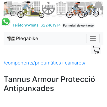
Telèfon/Whats: 622461914
Formulari de contacte
Plegabike
/components/pneumàtics i càmares/
Tannus Armour Protecció
Antipunxades